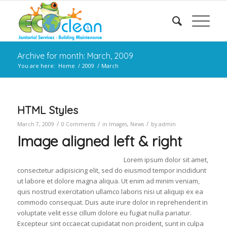
Archive for month: March, 2009
You are here:
Home
/
2009
/
March
HTML Styles
/
/
/
March 7, 2009
0 Comments
in
Images
,
News
by
admin
Image aligned left & right
Lorem ipsum dolor sit amet,
consectetur adipisicing elit, sed do eiusmod tempor incididunt
ut labore et dolore magna aliqua. Ut enim ad minim veniam,
quis nostrud exercitation ullamco laboris nisi ut aliquip ex ea
commodo consequat. Duis aute irure dolor in reprehenderit in
voluptate velit esse cillum dolore eu fugiat nulla pariatur.
Excepteur sint occaecat cupidatat non proident, sunt in culpa